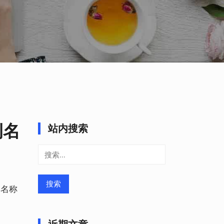
例名
站内搜索
搜
索：
例名称