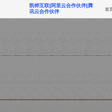
跳
凯铧互联|阿里云合作伙伴|腾
首
转
讯云合作伙伴
到
内
容