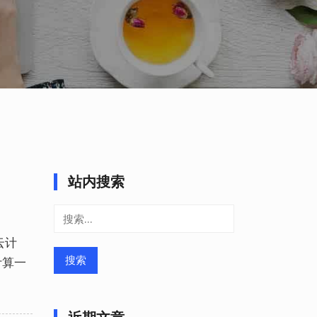
站内搜索
搜
索：
云计
计算一