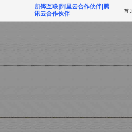
跳
凯铧互联|阿里云合作伙伴|腾
首
转
讯云合作伙伴
到
内
容