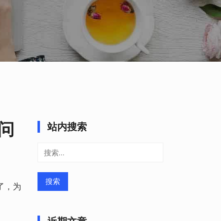
访问
站内搜索
搜
索：
了，为