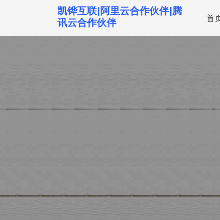
跳
凯铧互联|阿里云合作伙伴|腾
首
转
讯云合作伙伴
到
内
容