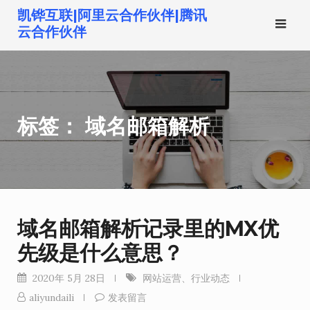
跳
凯铧互联|阿里云合作伙伴|腾讯
转
云合作伙伴
到
内
容
标签：
域名邮箱解析
域名邮箱解析记录里的MX优
先级是什么意思？
2020年 5月 28日
网站运营
、
行业动态
aliyundaili
发表留言