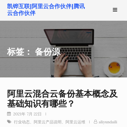
跳
凯铧互联|阿里云合作伙伴|腾讯
转
云合作伙伴
到
内
容
标签：
备份源
阿里云混合云备份基本概念及
基础知识有哪些？
2021年 7月 22日
行业动态
、
阿里云产品说明
、
阿里云运维
aliyundaili