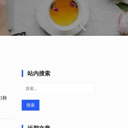
站内搜索
搜
索：
0释