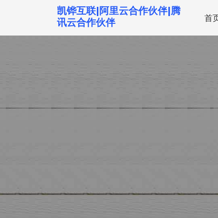
跳
凯铧互联|阿里云合作伙伴|腾
首
转
讯云合作伙伴
到
内
容