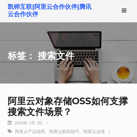
跳
凯铧互联|阿里云合作伙伴|腾讯
转
云合作伙伴
到
内
容
标签：
搜索文件
阿里云对象存储OSS如何支撑
搜索文件场景？
2021年 7月 1日
阿里云产品说明
、
阿里云购买技巧
、
阿里云运维