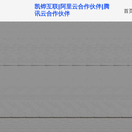
跳
凯铧互联|阿里云合作伙伴|腾
首
转
讯云合作伙伴
到
内
容