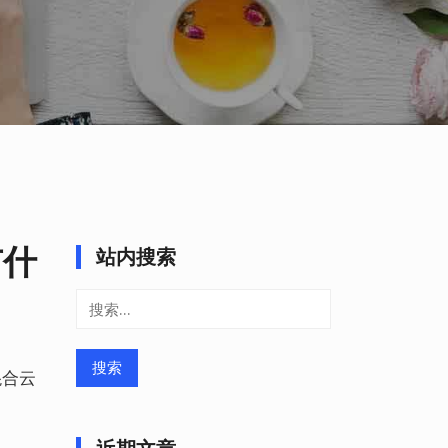
有什
站内搜索
搜
索：
混合云