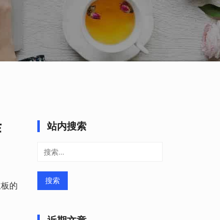
作
站内搜索
搜
索：
主板的