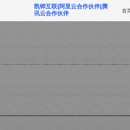
跳
凯铧互联|阿里云合作伙伴|腾
首
转
讯云合作伙伴
到
内
容