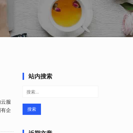
站内搜索
搜
索：
的云服
国有企