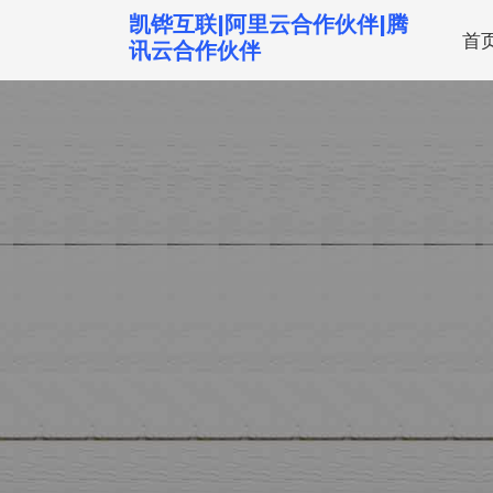
跳
凯铧互联|阿里云合作伙伴|腾
首
转
讯云合作伙伴
到
内
容