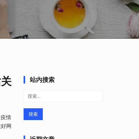
站关
站内搜索
搜
索：
 疫情
做好网