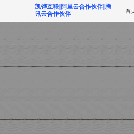
跳
凯铧互联|阿里云合作伙伴|腾
首
转
讯云合作伙伴
到
内
容