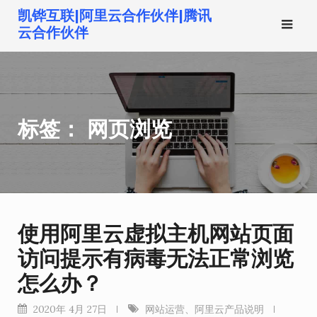
跳
凯铧互联|阿里云合作伙伴|腾讯
转
云合作伙伴
到
内
容
标签：
网页浏览
使用阿里云虚拟主机网站页面
访问提示有病毒无法正常浏览
怎么办？
2020年 4月 27日
网站运营
、
阿里云产品说明