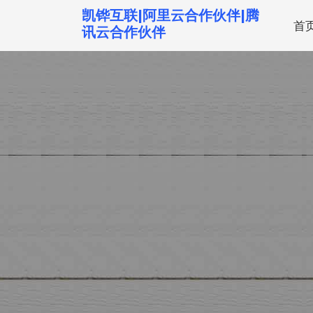
跳
凯铧互联|阿里云合作伙伴|腾
首
转
讯云合作伙伴
到
内
容