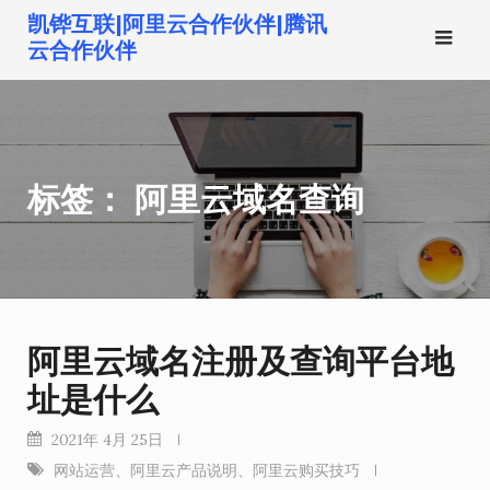
跳
凯铧互联|阿里云合作伙伴|腾讯
转
云合作伙伴
到
内
容
标签：
阿里云域名查询
阿里云域名注册及查询平台地
址是什么
2021年 4月 25日
网站运营
、
阿里云产品说明
、
阿里云购买技巧