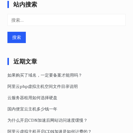
站内搜索
文
章
搜
导
索：
航
近期文章
如果购买了域名，一定要备案才能用吗？
阿里云php虚拟主机空间文件目录说明
云服务器租用如何选择硬盘
国内便宜云主机多少钱一年
为什么开启CDN加速后网站访问速度缓慢？
阿里云虚拟主机开启CDN加速是如何计费的？