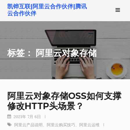
跳
凯铧互联|阿里云合作伙伴|腾讯
转
云合作伙伴
到
内
容
标签：
阿里云对象存储
阿里云对象存储OSS如何支撑
修改HTTP头场景？
2021年 7月 6日
阿里云产品说明
、
阿里云购买技巧
、
阿里云运维