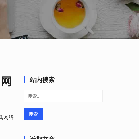
内网
站内搜索
搜
索：
典网络