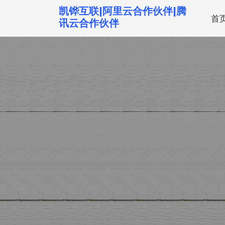
跳
凯铧互联|阿里云合作伙伴|腾
首
转
讯云合作伙伴
到
内
容