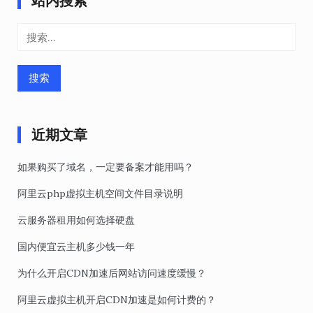
站内搜索
文
章
搜
导
索：
航
近期文章
如果购买了域名，一定要备案才能用吗？
阿里云php虚拟主机空间文件目录说明
云服务器租用如何选择硬盘
国内便宜云主机多少钱一年
为什么开启CDN加速后网站访问速度缓慢？
阿里云虚拟主机开启CDN加速是如何计费的？