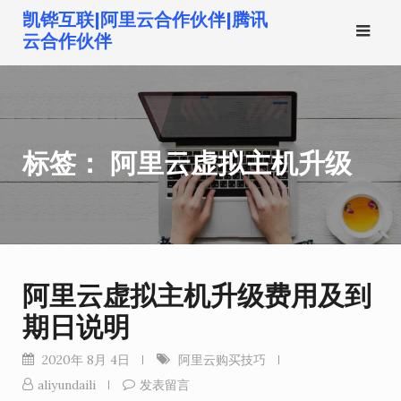
跳
凯铧互联|阿里云合作伙伴|腾讯
转
云合作伙伴
到
内
容
标签：
阿里云虚拟主机升级
阿里云虚拟主机升级费用及到
期日说明
2020年 8月 4日
阿里云购买技巧
aliyundaili
发表留言