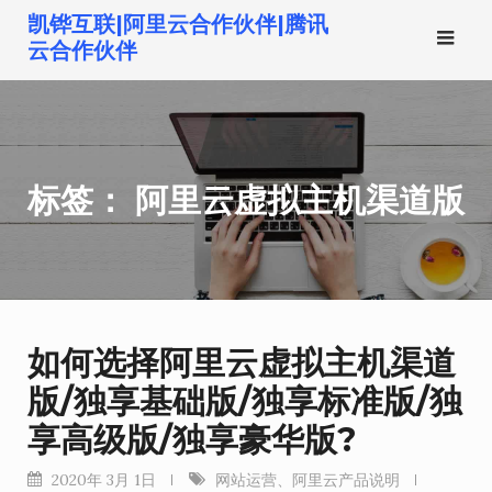
跳
凯铧互联|阿里云合作伙伴|腾讯
转
云合作伙伴
到
内
容
标签：
阿里云虚拟主机渠道版
如何选择阿里云虚拟主机渠道
版/独享基础版/独享标准版/独
享高级版/独享豪华版?
2020年 3月 1日
网站运营
、
阿里云产品说明