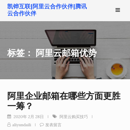
跳
凯铧互联|阿里云合作伙伴|腾讯
转
云合作伙伴
到
内
容
标签：
阿里云邮箱优势
阿里企业邮箱在哪些方面更胜
一筹？
2020年 2月 28日
阿里云购买技巧
aliyundaili
发表留言