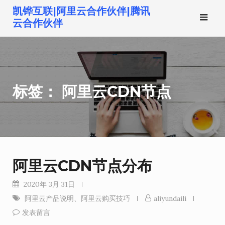
跳
凯铧互联|阿里云合作伙伴|腾讯
转
云合作伙伴
到
内
容
标签：
阿里云CDN节点
阿里云CDN节点分布
2020年 3月 31日
阿里云产品说明
、
阿里云购买技巧
aliyundaili
发表留言