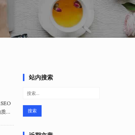
站内搜索
搜
索：
SEO
的质…