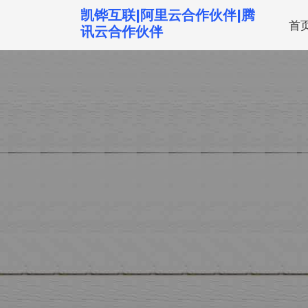
跳
凯铧互联|阿里云合作伙伴|腾
首
转
讯云合作伙伴
到
内
容