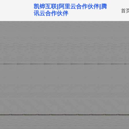
跳
凯铧互联|阿里云合作伙伴|腾
首
转
讯云合作伙伴
到
内
容