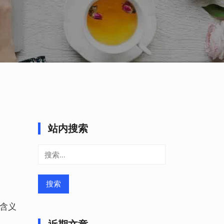
站内搜索
搜
索：
的含义