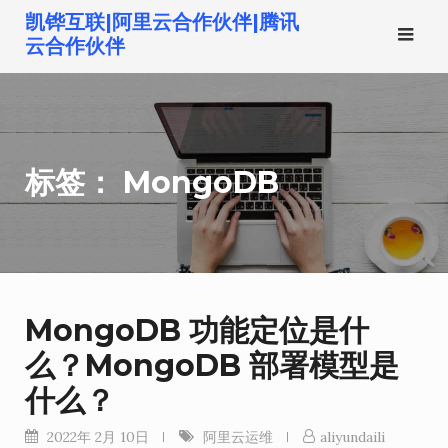
跳
凯铧互联|阿里云合作伙伴|腾讯
转
云合作伙伴
到
内
容
标签：
MongoDB
MongoDB 功能定位是什
么？MongoDB 部署模型是
什么？
2022年 2月 10日
阿里云运维
aliyundaili