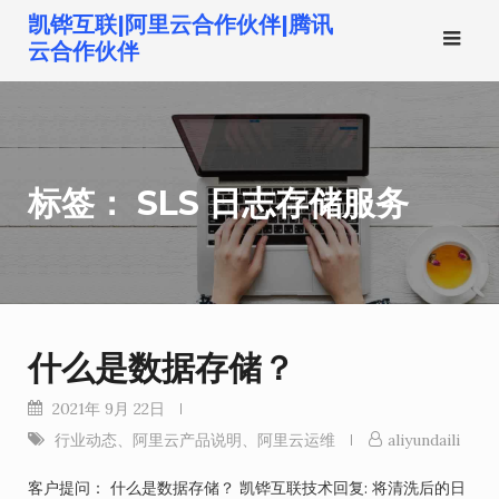
跳
凯铧互联|阿里云合作伙伴|腾讯
转
云合作伙伴
到
内
容
标签：
SLS 日志存储服务
什么是数据存储？
2021年 9月 22日
行业动态
、
阿里云产品说明
、
阿里云运维
aliyundaili
客户提问： 什么是数据存储？ 凯铧互联技术回复: 将清洗后的日