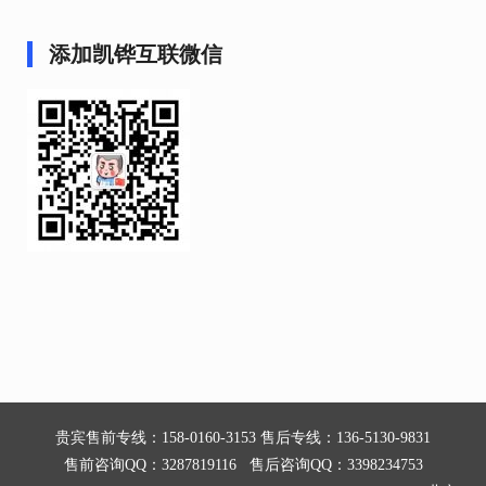
添加凯铧互联微信
贵宾售前专线：158-0160-3153 售后专线：136-5130-9831
售前咨询QQ：3287819116 售后咨询QQ：3398234753