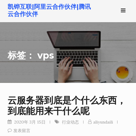
跳
凯铧互联|阿里云合作伙伴|腾讯
转
云合作伙伴
到
内
容
标签：
vps
云服务器到底是个什么东西，
到底能用来干什么呢
2020年 3月 15日
行业动态
aliyundaili
发表留言