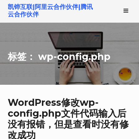
跳
凯铧互联|阿里云合作伙伴|腾讯
转
云合作伙伴
到
内
容
标签：
wp-config.php
WordPress修改wp-
config.php文件代码输入后
没有报错，但是查看时没有修
改成功