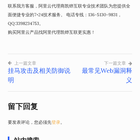
联系我方客服，阿里云代理商凯铧互联专业技术团队为您提供全
面便捷专业的7×24技术服务。 电话专线：136-5130-9831，
QQ:3398234753。
购买阿里云产品找阿里代理凯铧互联更实惠！
上一篇文章
下一篇文章
挂马攻击及相关防御说
最常见Web漏洞释
文
明
义
章
导
留下回复
航
要发表评论，您必须先
登录
。