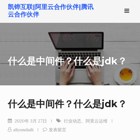
跳
凯铧互联|阿里云合作伙伴|腾讯
转
云合作伙伴
到
内
容
什么是中间件？什么是jdk？
什么是中间件？什么是jdk？
2020年 3月 27日
行业动态
、
阿里云运维
aliyundaili
发表留言