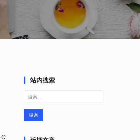
站内搜索
搜
索：
务公