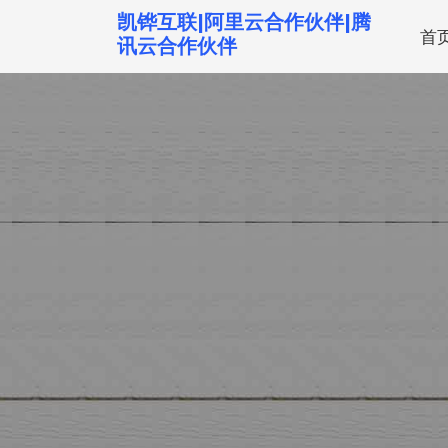
跳
凯铧互联|阿里云合作伙伴|腾
首
转
讯云合作伙伴
到
内
容