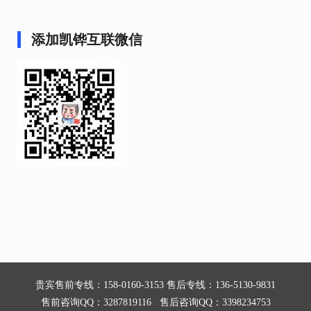
添加凯铧互联微信
贵宾售前专线：158-0160-3153 售后专线：136-5130-9831
售前咨询QQ：3287819116 售后咨询QQ：3398234753