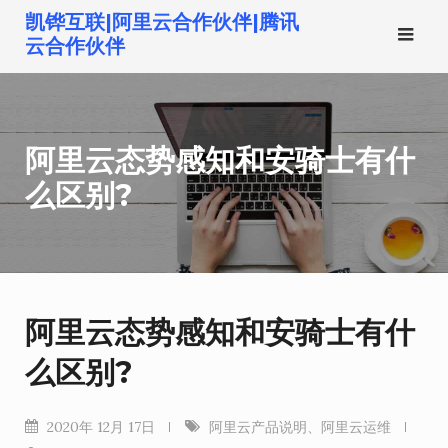
跳
凯铧互联|阿里云合作伙伴|腾讯
转
云合作伙伴
到
内
容
阿里云态势感知和安骑士有什
么区别?
阿里云态势感知和安骑士有什
么区别?
2020年 12月 17日
阿里云产品说明
、
阿里云运维