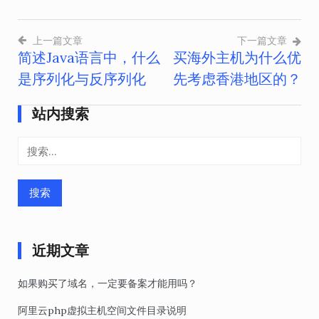
上一篇文章
下一篇文章
简述Java语言中，什么
买海外主机为什么优
文
是序列化与反序列化
先考虑香港地区的？
章
导
站内搜索
航
搜
索：
近期文章
如果购买了域名，一定要备案才能用吗？
阿里云php虚拟主机空间文件目录说明