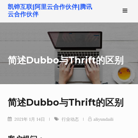
跳
凯铧互联|阿里云合作伙伴|腾讯
转
云合作伙伴
到
内
容
简述Dubbo与Thrift的区别
简述Dubbo与Thrift的区别
2021年 1月 14日
行业动态
aliyundaili