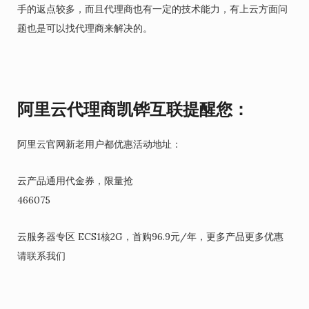
手的返点较多，而且代理商也有一定的技术能力，有上云方面问
题也是可以找代理商来解决的。
阿里云代理商凯铧互联提醒您：
阿里云官网新老用户都优惠活动地址：
云产品通用代金券，限量抢
466075
云服务器专区 ECS1核2G，首购96.9元/年，更多产品更多优惠
请联系我们