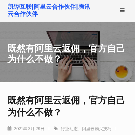
跳
凯铧互联|阿里云合作伙伴|腾讯
转
云合作伙伴
到
内
容
既然有阿里云返佣，官方自己
为什么不做？
既然有阿里云返佣，官方自己
为什么不做？
2021年 3月 29日
行业动态
、
阿里云购买技巧