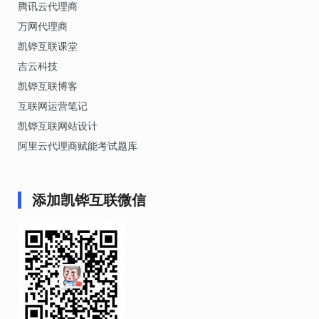
腾讯云代理商
万网代理商
凯铧互联课堂
吉云科技
凯铧互联博客
互联网运营笔记
凯铧互联网站设计
阿里云代理商赋能考试题库
添加凯铧互联微信