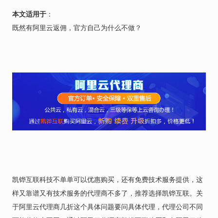
本文适用于
：
既然有阿里云返佣，官方自己为什么不做？
凯铧互联科技不单单可以优惠购买，还有免费技术服务提供，这
样又靠谱又有技术服务的代理商不多了，推荐选择凯铧互联。关
于阿里云代理商几折这个具体问题要问具体代理，代理公司不同