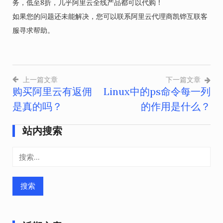
务，低至8折，几乎阿里云全线产品都可以代购！
如果您的问题还未能解决，您可以联系阿里云代理商凯铧互联客
服寻求帮助。
上一篇文章
下一篇文章
购买阿里云有返佣
Linux中的ps命令每一列
文
是真的吗？
的作用是什么？
章
导
站内搜索
航
搜
索：