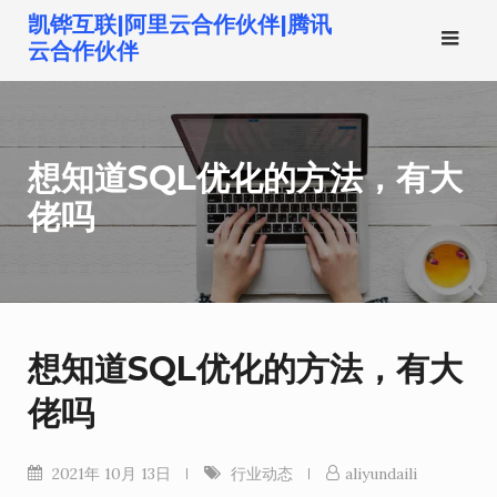
跳
凯铧互联|阿里云合作伙伴|腾讯
转
云合作伙伴
到
内
容
想知道SQL优化的方法，有大
佬吗
想知道SQL优化的方法，有大
佬吗
2021年 10月 13日
行业动态
aliyundaili