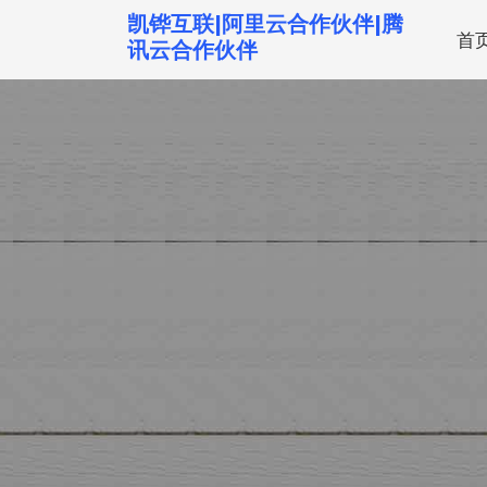
跳
凯铧互联|阿里云合作伙伴|腾
首
转
讯云合作伙伴
到
内
容