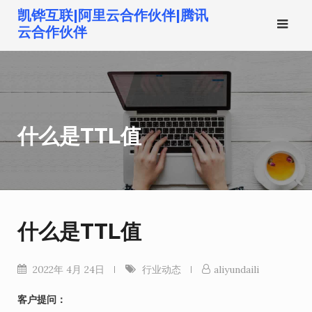
跳
凯铧互联|阿里云合作伙伴|腾讯
转
云合作伙伴
到
内
容
什么是TTL值
什么是TTL值
2022年 4月 24日
行业动态
aliyundaili
客户提问：