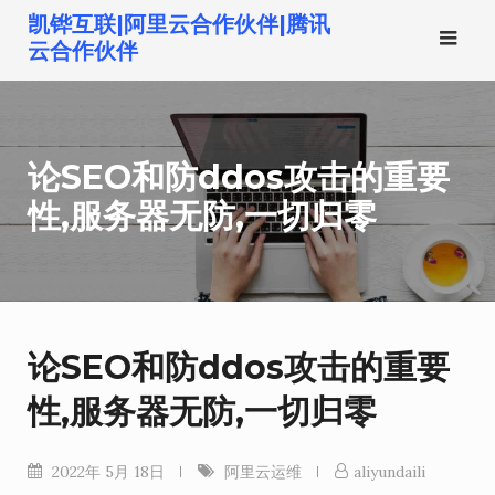
跳
凯铧互联|阿里云合作伙伴|腾讯
转
云合作伙伴
到
内
容
论SEO和防ddos攻击的重要
性,服务器无防,一切归零
论SEO和防ddos攻击的重要
性,服务器无防,一切归零
2022年 5月 18日
阿里云运维
aliyundaili