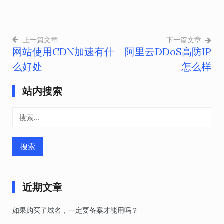
上一篇文章
下一篇文章
网站使用CDN加速有什
阿里云DDoS高防IP
文
么好处
怎么样
章
导
站内搜索
航
搜
索：
近期文章
如果购买了域名，一定要备案才能用吗？