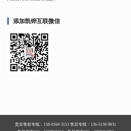
添加凯铧互联微信
贵宾售前专线：158-0160-3153 售后专线：136-5130-9831