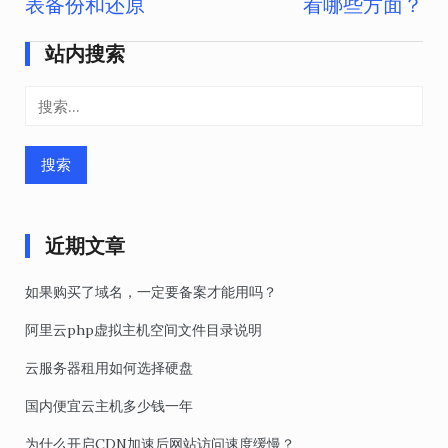
表备份和还原
看哪些方面？
章
导
站内搜索
航
搜
索：
近期文章
如果购买了域名，一定要备案才能用吗？
阿里云php虚拟主机空间文件目录说明
云服务器租用如何选择硬盘
国内便宜云主机多少钱一年
为什么开启CDN加速后网站访问速度缓慢？