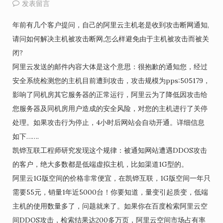
发表留言
年前有几个客户提问，自己的阿里云主机老是收到攻击断网通知,
请问如何解决主机被攻击断网,怎么样避免由于主机被攻击而被关
闭?
阿里云发送的邮件内容大体是这个意思：很抱歉的通知您，经过
安全系统检测您的主机目前遭到攻击，攻击规模为pps:505179，
影响了同机房其它服务器的正常运行，阿里云为了降低因攻击给
您服务器及同机房用户造成的安全风险，对您的主机进行了关停
处理。如果攻击行为停止，4小时后网站会自动开通。详细信息
如下…….
凯铧互联工程师研究发现这个规律：被通知网站遭遇DDOS攻击
的客户，绝大多数都是低端虚拟主机，比如渠道1G型的。
阿里云1G版空间的价格非常便宜，在凯铧互联，1G版空间一年只
需要55元，销量1年近5000台！你要知道，量变引起质变，低端
主机的使用数量多了，问题就来了。如果你在百度检索阿里云空
间DDOS攻击，检索结果达200多万页，阿里云空间市场占有率