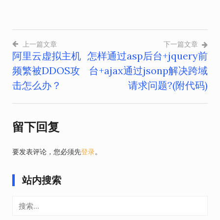
上一篇文章
下一篇文章
阿里云虚拟主机
怎样通过asp后台+jquery前
文
频繁被DDOS攻
台+ajax通过jsonp解决跨域
章
击怎么办？
请求问题?(附代码)
导
航
留下回复
要发表评论，您必须先
登录
。
站内搜索
搜
索：