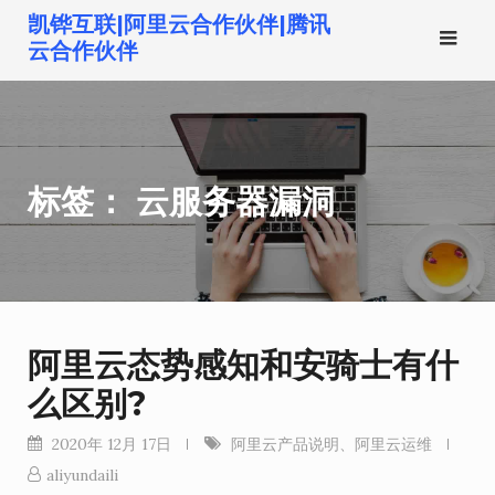
跳
凯铧互联|阿里云合作伙伴|腾讯
转
云合作伙伴
到
内
容
标签：
云服务器漏洞
阿里云态势感知和安骑士有什
么区别?
2020年 12月 17日
阿里云产品说明
、
阿里云运维
aliyundaili