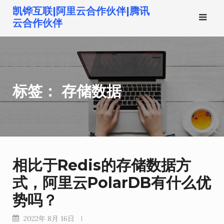
跳
凯铧互联|阿里云合作伙伴|腾讯
转
云合作伙伴
到
内
容
标签：
存储数据
相比于Redis的存储数据方
式，阿里云PolarDB有什么优
势吗？
2022年 8月 16日