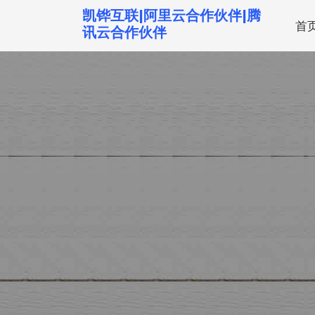
跳
凯铧互联|阿里云合作伙伴|腾
首
转
讯云合作伙伴
到
内
容