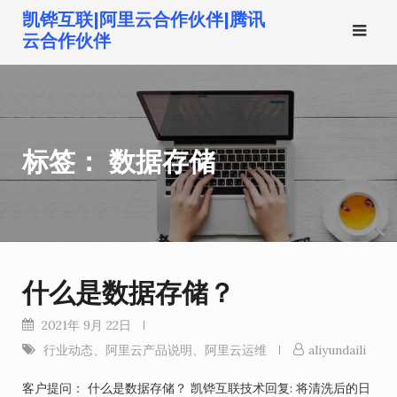
跳
凯铧互联|阿里云合作伙伴|腾讯
转
云合作伙伴
到
内
容
标签：
数据存储
什么是数据存储？
2021年 9月 22日
行业动态
、
阿里云产品说明
、
阿里云运维
aliyundaili
客户提问： 什么是数据存储？ 凯铧互联技术回复: 将清洗后的日