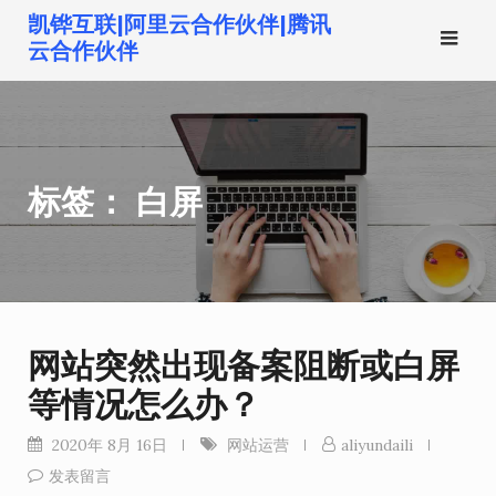
跳
凯铧互联|阿里云合作伙伴|腾讯
转
云合作伙伴
到
内
容
标签：
白屏
网站突然出现备案阻断或白屏
等情况怎么办？
2020年 8月 16日
网站运营
aliyundaili
发表留言