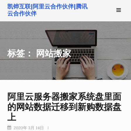
跳
凯铧互联|阿里云合作伙伴|腾讯
转
云合作伙伴
到
内
容
标签：
网站搬家
阿里云服务器搬家系统盘里面
的网站数据迁移到新购数据盘
上
2020年 3月 14日