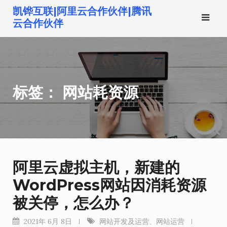
跳
凯铧互联|阿里云合作伙伴|腾讯
转
云合作伙伴
到
内
容
标签：
网站耗资源
阿里云虚拟主机，新建的
WordPress网站因消耗资源
被关停，怎么办？
2021年 6月 8日
网站开发及运营
、
网站运营