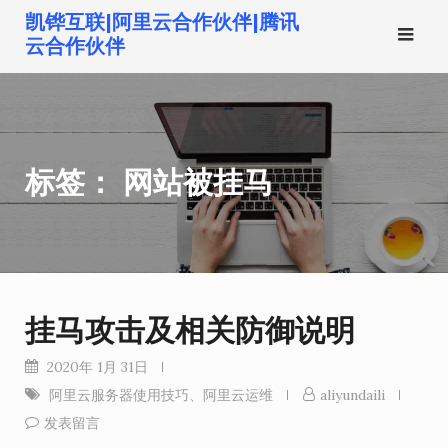
跳
凯铧互联|阿里云合作伙伴|腾讯
转
云合作伙伴
到
内
容
标签：
网站被挂马
挂马攻击及相关防御说明
2020年 1月 31日
阿里云服务器使用技巧
、
阿里云运维
aliyundaili
发表留言