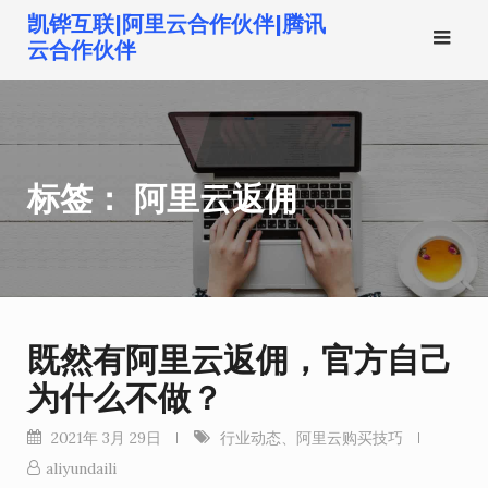
跳
凯铧互联|阿里云合作伙伴|腾讯
转
云合作伙伴
到
内
容
标签：
阿里云返佣
既然有阿里云返佣，官方自己
为什么不做？
2021年 3月 29日
行业动态
、
阿里云购买技巧
aliyundaili